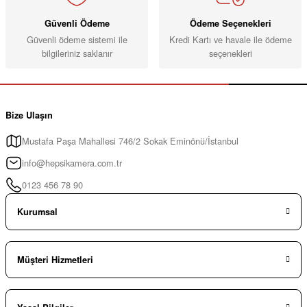
Tamron 35-100mm F/2.8 DI III VXD Sony E Mount Full Frame Zoom Lens
Güvenli Ödeme
Ödeme Seçenekleri
Güvenli ödeme sistemi ile
Kredi Kartı ve havale ile ödeme
bilgileriniz saklanır
seçenekleri
0.0 Puan
49.999,00 TL
Sepete Ekle
Bize Ulaşın
Mustafa Paşa Mahallesi 746/2 Sokak Eminönü/İstanbul
info@hepsikamera.com.tr
0123 456 78 90
Kurumsal
Müşteri Hizmetleri