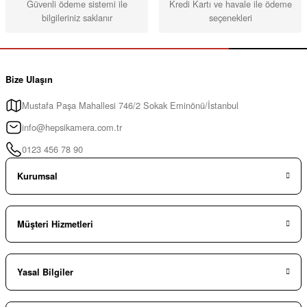
Güvenli ödeme sistemi ile
Kredi Kartı ve havale ile ödeme
bilgileriniz saklanır
seçenekleri
Bize Ulaşın
Mustafa Paşa Mahallesi 746/2 Sokak Eminönü/İstanbul
info@hepsikamera.com.tr
0123 456 78 90
Kurumsal
Müşteri Hizmetleri
Yasal Bilgiler