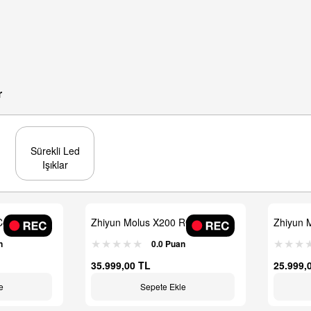
r
Sürekli Led
Işıklar
 Combo Led
Zhiyun Molus X200 RGB Combo
Zhiyun 
LED
Taşınabi
n
0.0 Puan
35.999,00 TL
25.999,
e
Sepete Ekle