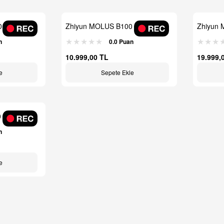
 Bi-Color
Zhiyun MOLUS B100 Bi-Color
Zhiyun 
LED Monolight
LED Mon
n
0.0 Puan
10.999,00 TL
19.999,
e
Sepete Ekle
Bi-Color
n
e