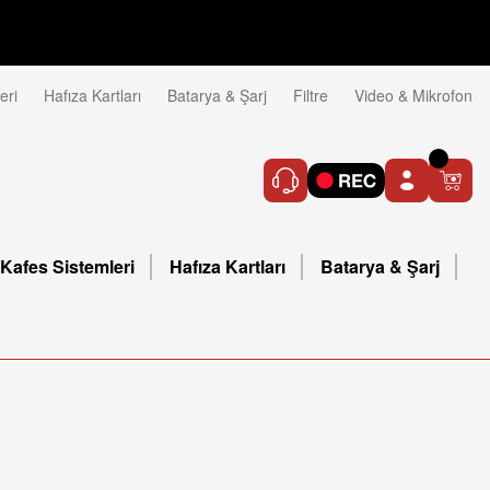
eri
Hafıza Kartları
Batarya & Şarj
Filtre
Video & Mikrofon
Kafes Sistemleri
Hafıza Kartları
Batarya & Şarj