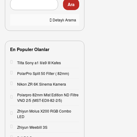
Ara
Detaylı Arama
En Populer Olanlar
Tilta Sony a1 II/a9 III Kafes
PolarPro Split 50 Filter ( 82mm)
Nikon ZR 6K Sinema Kamera
Polarpro 82mm Mist Edition ND Filtre
VND 2/5 (MST-EDII-82-2/5)
Zhiyun Molus X200 RGB Combo
LED
Zhiyun Weebill 3S