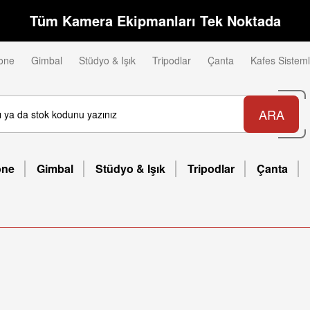
Tüm Kamera Ekipmanları Tek Noktada
one
Gimbal
Stüdyo & Işık
Tripodlar
Çanta
Kafes Sisteml
ARA
one
Gimbal
Stüdyo & Işık
Tripodlar
Çanta