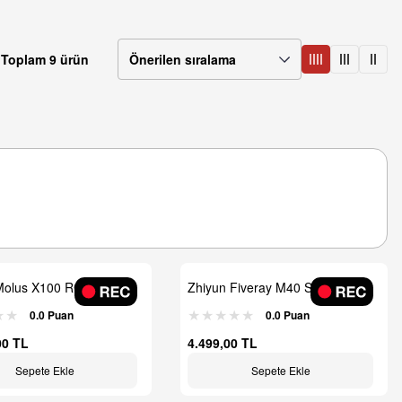
Toplam 9 ürün
Molus X100 RGB 100W
Zhiyun Fiveray M40 SE Combo
lir LED Işık Pro Paket
Led Işık
0.0 Puan
0.0 Puan
00 TL
4.499,00 TL
Sepete Ekle
Sepete Ekle