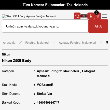
Tüm Kamera Ekipmanları Tek Noktada
0
ARA
Anasayfa
Fotoğraf Makinesi
Aynasız Fotoğraf Makineleri
Ni
Nikon
Nikon Z50II Body
Kategori
Aynasız Fotoğraf Makineleri
,
Fotoğraf
Makinesi
Stok Kodu
VOA150AE
Stok Durumu
Stokta Var
Barkod Kodu
4960759916747