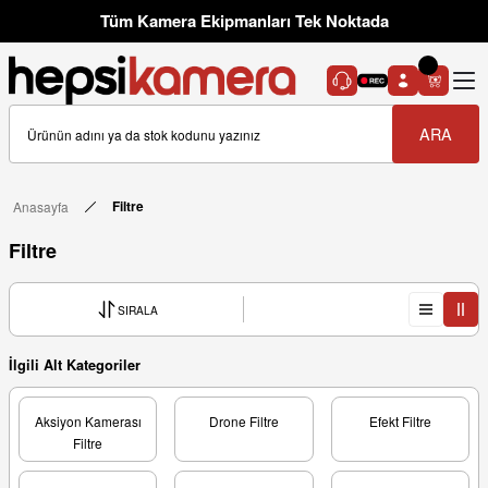
Tüm Kamera Ekipmanları Tek Noktada
ARA
Anasayfa
Filtre
Filtre
SIRALA
İlgili Alt Kategoriler
Aksiyon Kamerası
Drone Filtre
Efekt Filtre
Filtre