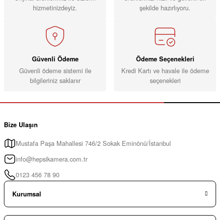
hizmetinizdeyiz.
şekilde hazırlıyoru.
Güvenli Ödeme
Ödeme Seçenekleri
Güvenli ödeme sistemi ile
Kredi Kartı ve havale ile ödeme
bilgileriniz saklanır
seçenekleri
Bize Ulaşın
Mustafa Paşa Mahallesi 746/2 Sokak Eminönü/İstanbul
info@hepsikamera.com.tr
0123 456 78 90
Kurumsal