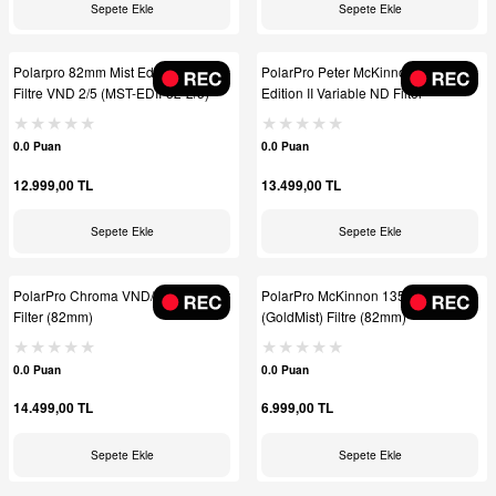
Sepete Ekle
Sepete Ekle
Polarpro 82mm Mist Edition ND
PolarPro Peter McKinnon Signature
Filtre VND 2/5 (MST-EDII-82-2/5)
Edition II Variable ND Filter
0.0 Puan
0.0 Puan
12.999,00 TL
13.499,00 TL
Sepete Ekle
Sepete Ekle
PolarPro Chroma VND/PL Gold Mist
PolarPro McKinnon 135 Series
Filter (82mm)
(GoldMist) Filtre (82mm)
0.0 Puan
0.0 Puan
14.499,00 TL
6.999,00 TL
Sepete Ekle
Sepete Ekle