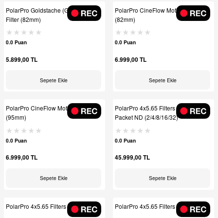
PolarPro Goldstache (Gold Mist)
PolarPro CineFlow Motion Filter
Filter (82mm)
(82mm)
0.0 Puan
0.0 Puan
5.899,00 TL
6.999,00 TL
Sepete Ekle
Sepete Ekle
PolarPro CineFlow Motion Filter
PolarPro 4x5.65 Filters - Creators
(95mm)
Packet ND (2/4/8/16/32)
0.0 Puan
0.0 Puan
6.999,00 TL
45.999,00 TL
Sepete Ekle
Sepete Ekle
PolarPro 4x5.65 Filters - ( ND32 )
PolarPro 4x5.65 Filters - ( ND16 )