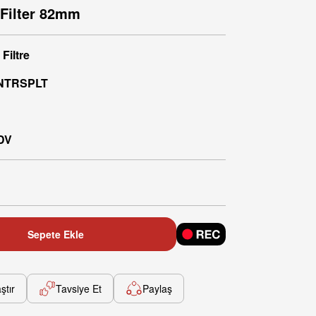
 Filter 82mm
,
Filtre
NTRSPLT
KDV
Sepete Ekle
ştır
Tavsiye Et
Paylaş