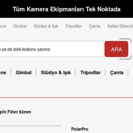
Tüm Kamera Ekipmanları Tek Noktada
one
Gimbal
Stüdyo & Işık
Tripodlar
Çanta
Kafes Sisteml
ARA
one
Gimbal
Stüdyo & Işık
Tripodlar
Çanta
plit Filter 82mm
PolarPro