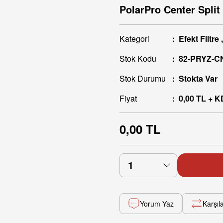
PolarPro Center Split
Kategori
Efekt Filtre
Stok Kodu
82-PRYZ-C
Stok Durumu
Stokta Var
Fiyat
0,00 TL + 
0,00 TL
Yorum Yaz
Karşıla