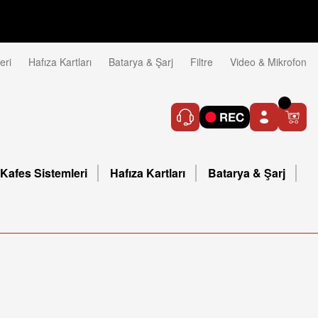
eri
Hafıza Kartları
Batarya & Şarj
Filtre
Video & Mikrofon
Kafes Sistemleri
Hafıza Kartları
Batarya & Şarj