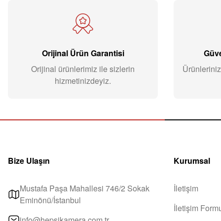
Orijinal Ürün Garantisi
Güve
Orijinal ürünlerimiz ile sizlerin
Ürünleriniz
hizmetinizdeyiz.
Bize Ulaşın
Kurumsal
Mustafa Paşa Mahallesi 746/2 Sokak
İletişim
Eminönü/İstanbul
İletişim Form
info@hepsikamera.com.tr