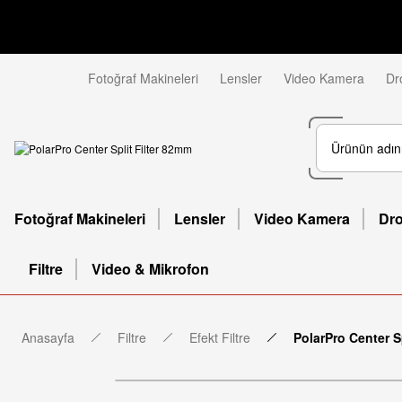
Fotoğraf Makineleri
Lensler
Video Kamera
Dr
Fotoğraf Makineleri
Lensler
Video Kamera
Dr
Filtre
Video & Mikrofon
Anasayfa
Filtre
Efekt Filtre
PolarPro Center S