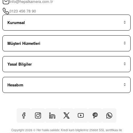
info@hepsikamera.com.tr
0123 456 78 90
Kurumsal
Müşteri Hizmetleri
Yasal Bilgiler
Hesabım
Copyright 2026 © Her hakkı saklıdır. Kredi kartı bilgileriniz 256bit SSL sertifikası ile