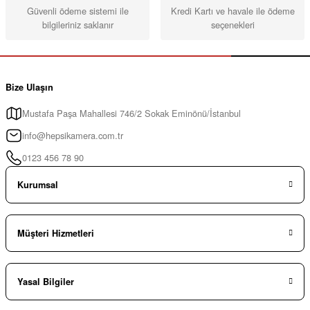
Güvenli ödeme sistemi ile
Kredi Kartı ve havale ile ödeme
bilgileriniz saklanır
seçenekleri
Bize Ulaşın
Mustafa Paşa Mahallesi 746/2 Sokak Eminönü/İstanbul
info@hepsikamera.com.tr
0123 456 78 90
Kurumsal
Müşteri Hizmetleri
Yasal Bilgiler