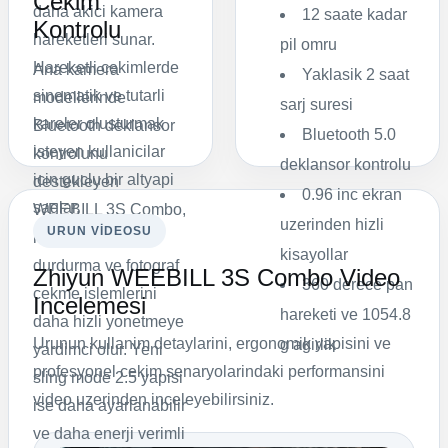
Cekim
daha akici kamera
12 saate kadar
Kontrolu
hareketleri sunar.
pil omru
Hareketli cekimlerde
Ana kamera
Yaklasik 2 saat
sinematik ve tutarli
modellerinde
sarj suresi
kareler olusturmak
Bluetooth deklansor
Bluetooth 5.0
isteyen kullanicilar
kontrolunu
deklansor kontrolu
icin guclu bir altyapi
destekleyen
0.96 inc ekran
saglar.
WEEBILL 3S Combo,
uzerinden hizli
URUN VIDEOSU
kaydi baslatma,
kisayollar
durdurma ve fotograf
Zhiyun WEEBILL 3S Combo Video
360 derece pan
cekme islemlerini
Incelemesi
hareketi ve 1054.8
daha hizli yonetmeye
Urunun kullanim detaylarini, ergonomik yapisini ve
g agirlik
yardimci olur. Yeni
profesyonel cekim senaryolarindaki performansini
sling mode 2.5 yapisi
video uzerinden inceleyebilirsiniz.
ise daha ayarlanabilir
ve daha enerji verimli