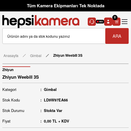
Tüm Kamera Ekipmanları Tek Noktada
0
ARA
Anasayfa
Gimbal
Zhiyun Weebill 3S
Zhiyun
Zhiyun Weebill 3S
Kategori
Gimbal
Stok Kodu
LD9W97EA66
Stok Durumu
Stokta Var
Fiyat
0,00 TL + KDV