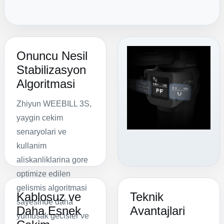
Onuncu Nesil
Stabilizasyon
Algoritmasi
Zhiyun WEEBILL 3S,
yaygin cekim
senaryolari ve
kullanim
aliskanliklarina gore
optimize edilen
gelismis algoritmasi
Kablosuz ve
Teknik
sayesinde daha
Daha Esnek
Avantajlari
yumusak gecisler ve