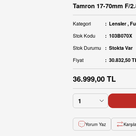
Tamron 17-70mm F/2.8 
Kategori
Lensler
,
Fu
Stok Kodu
103B070X
Stok Durumu
Stokta Var
Fiyat
30.832,50 T
36.999,00 TL
Yorum Yaz
Karşıla