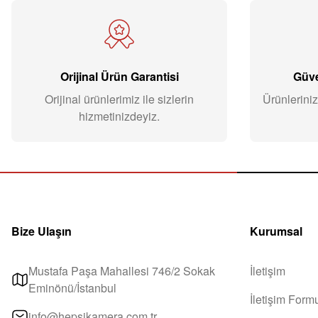
Orijinal Ürün Garantisi
Güve
Orijinal ürünlerimiz ile sizlerin
Ürünleriniz
hizmetinizdeyiz.
Bize Ulaşın
Kurumsal
Mustafa Paşa Mahallesi 746/2 Sokak
İletişim
Eminönü/İstanbul
İletişim Form
info@hepsikamera.com.tr