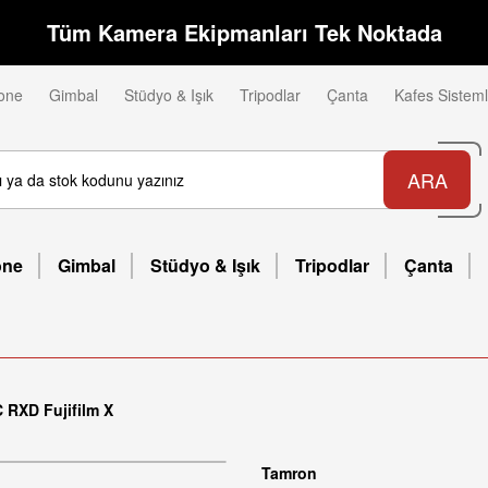
Tüm Kamera Ekipmanları Tek Noktada
one
Gimbal
Stüdyo & Işık
Tripodlar
Çanta
Kafes Sisteml
ARA
one
Gimbal
Stüdyo & Işık
Tripodlar
Çanta
 RXD Fujifilm X
Tamron