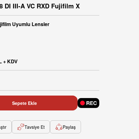
DI III-A VC RXD Fujifilm X
jifilm Uyumlu Lensler
L + KDV
Sepete Ekle
ştır
Tavsiye Et
Paylaş