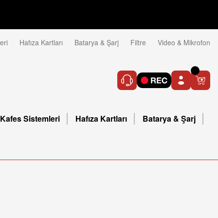
eri
Hafıza Kartları
Batarya & Şarj
Filtre
Video & Mikrofon
Kafes Sistemleri
Hafıza Kartları
Batarya & Şarj