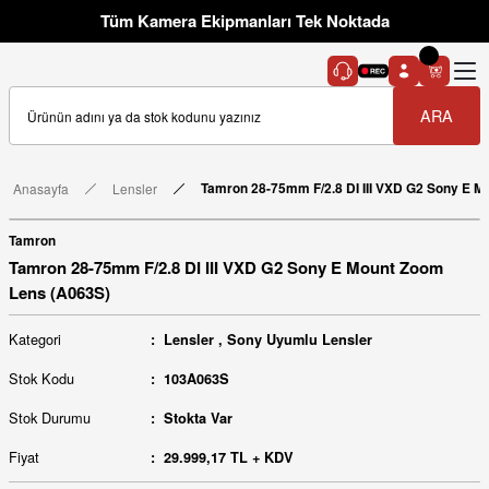
Tüm Kamera Ekipmanları Tek Noktada
ARA
Anasayfa
Lensler
Tamron 28-75mm F/2.8 DI III VXD G2 Sony E 
Tamron
Tamron 28-75mm F/2.8 DI III VXD G2 Sony E Mount Zoom
Lens (A063S)
Kategori
Lensler
,
Sony Uyumlu Lensler
Stok Kodu
103A063S
Stok Durumu
Stokta Var
Fiyat
29.999,17 TL + KDV