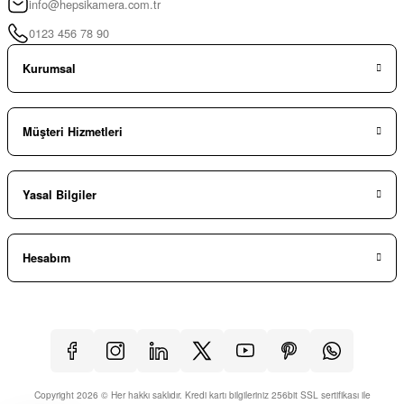
info@hepsikamera.com.tr
0123 456 78 90
Kurumsal
Müşteri Hizmetleri
Yasal Bilgiler
Hesabım
Copyright 2026 © Her hakkı saklıdır. Kredi kartı bilgileriniz 256bit SSL sertifikası ile