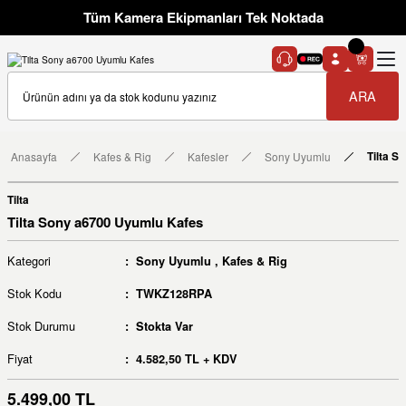
Tüm Kamera Ekipmanları Tek Noktada
ARA
Anasayfa
Kafes & Rig
Kafesler
Sony Uyumlu
Tilta S
Tilta
Tilta Sony a6700 Uyumlu Kafes
Kategori
Sony Uyumlu
,
Kafes & Rig
Stok Kodu
TWKZ128RPA
Stok Durumu
Stokta Var
Fiyat
4.582,50 TL + KDV
5.499,00 TL