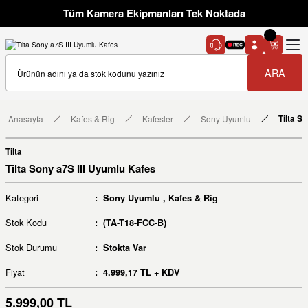
Tüm Kamera Ekipmanları Tek Noktada
ARA
Anasayfa
Kafes & Rig
Kafesler
Sony Uyumlu
Tilta S
Tilta
Tilta Sony a7S III Uyumlu Kafes
Kategori
Sony Uyumlu
,
Kafes & Rig
Stok Kodu
(TA-T18-FCC-B)
Stok Durumu
Stokta Var
Fiyat
4.999,17 TL + KDV
5.999,00 TL