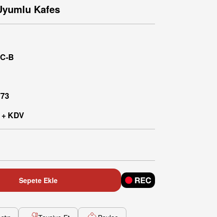
 Uyumlu Kafes
g
CC-B
773
 + KDV
Sepete Ekle