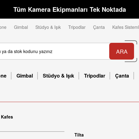
Tüm Kamera Ekipmanları Tek Noktada
one
Gimbal
Stüdyo & Işık
Tripodlar
Çanta
Kafes Sisteml
ARA
one
Gimbal
Stüdyo & Işık
Tripodlar
Çanta
 Kafes
Tilta