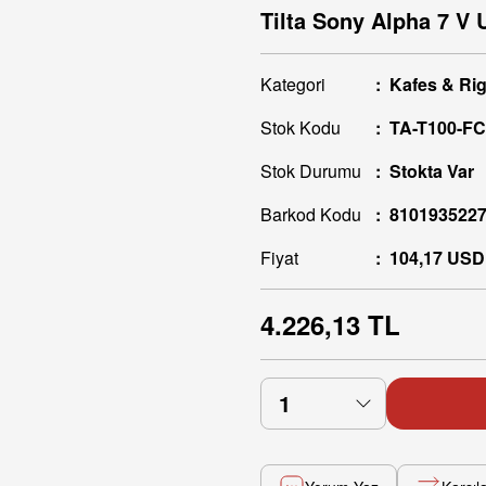
Tilta Sony Alpha 7 V
Kategori
Kafes & Ri
Stok Kodu
TA-T100-F
Stok Durumu
Stokta Var
Barkod Kodu
810193522
Fiyat
104,17 USD
4.226,13 TL