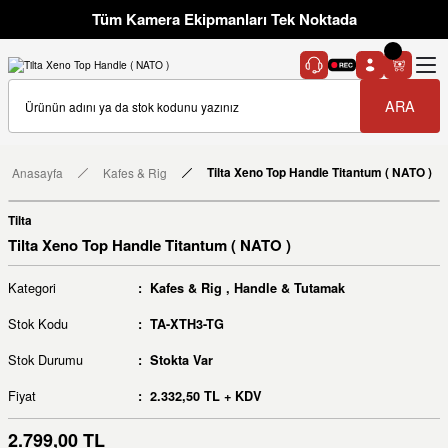
Tüm Kamera Ekipmanları Tek Noktada
ARA
Anasayfa
Kafes & Rig
Tilta Xeno Top Handle Titantum ( NATO )
Tilta
Tilta Xeno Top Handle Titantum ( NATO )
Kategori
Kafes & Rig
,
Handle & Tutamak
Stok Kodu
TA-XTH3-TG
Stok Durumu
Stokta Var
Fiyat
2.332,50 TL + KDV
2.799,00 TL