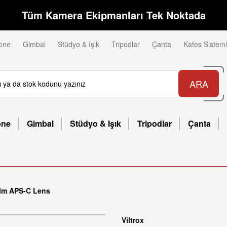
Tüm Kamera Ekipmanları Tek Noktada
one
Gimbal
Stüdyo & Işık
Tripodlar
Çanta
Kafes Sisteml
ARA
one
Gimbal
Stüdyo & Işık
Tripodlar
Çanta
film APS-C Lens
Viltrox