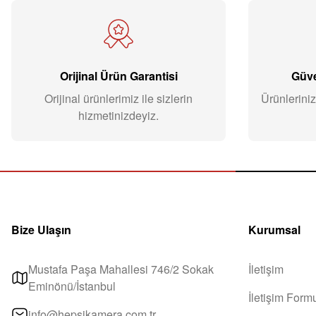
Orijinal Ürün Garantisi
Güve
Orijinal ürünlerimiz ile sizlerin
Ürünleriniz
hizmetinizdeyiz.
Bize Ulaşın
Kurumsal
Mustafa Paşa Mahallesi 746/2 Sokak
İletişim
Eminönü/İstanbul
İletişim Form
info@hepsikamera.com.tr