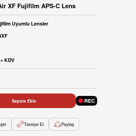
Air XF Fujifilm APS-C Lens
jifilm Uyumlu Lensler
8XF
 + KDV
Sepete Ekle
ştır
Tavsiye Et
Paylaş