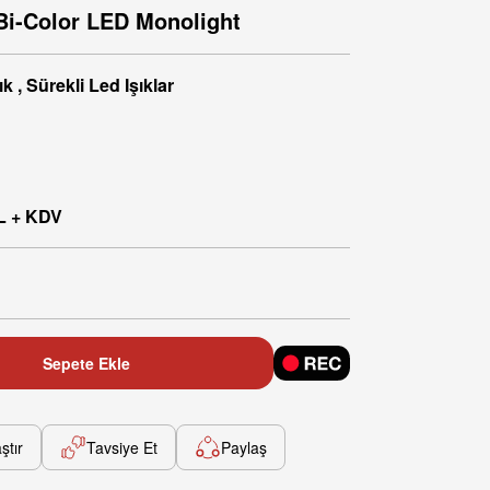
i-Color LED Monolight
ık
,
Sürekli Led Işıklar
L + KDV
Sepete Ekle
ştır
Tavsiye Et
Paylaş