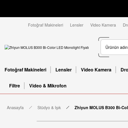
Fotoğraf Makineleri
Lensler
Video Kamera
Dr
Fotoğraf Makineleri
Lensler
Video Kamera
Dr
Filtre
Video & Mikrofon
Anasayfa
Stüdyo & Işık
Zhiyun MOLUS B300 Bi-Col