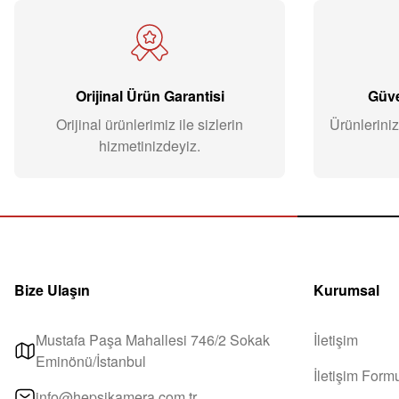
Orijinal Ürün Garantisi
Güve
Orijinal ürünlerimiz ile sizlerin
Ürünleriniz
hizmetinizdeyiz.
Bize Ulaşın
Kurumsal
Mustafa Paşa Mahallesi 746/2 Sokak
İletişim
Eminönü/İstanbul
İletişim Form
info@hepsikamera.com.tr