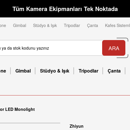
Tüm Kamera Ekipmanları Tek Noktada
one
Gimbal
Stüdyo & Işık
Tripodlar
Çanta
Kafes Sisteml
ARA
one
Gimbal
Stüdyo & Işık
Tripodlar
Çanta
or LED Monolight
Zhiyun