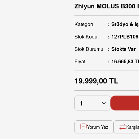
Zhiyun MOLUS B300 B
Kategori
Stüdyo & Iş
Stok Kodu
127PLB106
Stok Durumu
Stokta Var
Fiyat
16.665,83 T
19.999,00 TL
Yorum Yaz
Karşıla