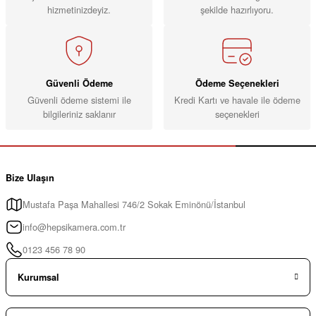
hizmetinizdeyiz.
şekilde hazırlıyoru.
Güvenli Ödeme
Ödeme Seçenekleri
Güvenli ödeme sistemi ile
Kredi Kartı ve havale ile ödeme
bilgileriniz saklanır
seçenekleri
Bize Ulaşın
Mustafa Paşa Mahallesi 746/2 Sokak Eminönü/İstanbul
info@hepsikamera.com.tr
0123 456 78 90
Kurumsal