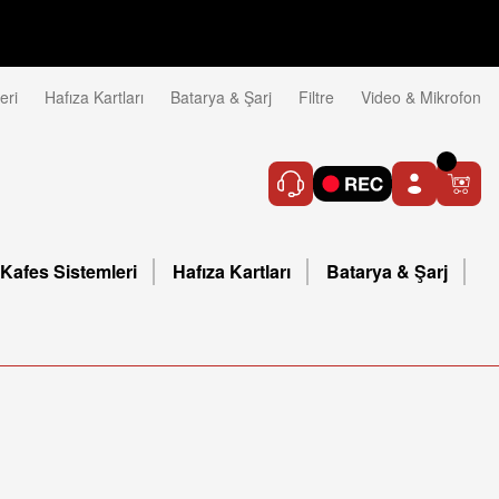
eri
Hafıza Kartları
Batarya & Şarj
Filtre
Video & Mikrofon
Kafes Sistemleri
Hafıza Kartları
Batarya & Şarj