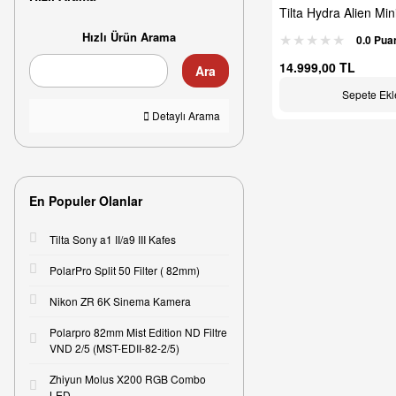
Tilta Hydra Alien Min
Araç Montaj Seti
Hızlı Ürün Arama
0.0 Pua
14.999,00 TL
Ara
Sepete Ekl
Detaylı Arama
En Populer Olanlar
Tilta Sony a1 II/a9 III Kafes
PolarPro Split 50 Filter ( 82mm)
Nikon ZR 6K Sinema Kamera
Polarpro 82mm Mist Edition ND Filtre
VND 2/5 (MST-EDII-82-2/5)
Zhiyun Molus X200 RGB Combo
LED