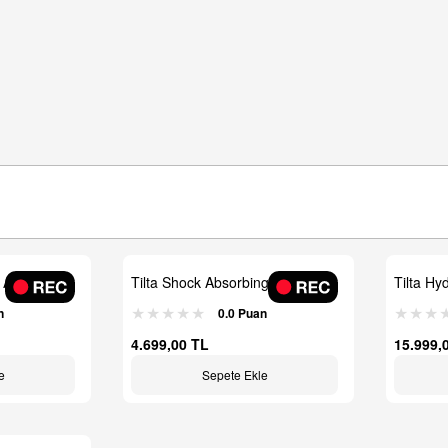
g Arm
Tilta Shock Absorbing - Titreşim
Tilta Hy
Azaltıcı
Kit
n
0.0 Puan
4.699,00 TL
15.999,
e
Sepete Ekle