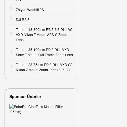
Zhiyun Weebill 3S
DJI RS 5
Tamron 18-300mm F/3.5-6.3 DI III VC
VXD Nikon Z Mount APS-C Zoom
Lens
Tamron 35-100mm F/2.8 DI III VXD
Sony E Mount Full Frame Zoom Lens
Tamron 28-75mm F/2.8 DI III VXD G2
Nikon Z Mount Zoom Lens (A063Z)
Sponsor Ürünler