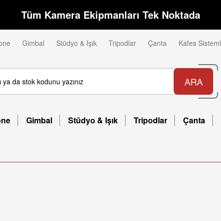
Tüm Kamera Ekipmanları Tek Noktada
one
Gimbal
Stüdyo & Işık
Tripodlar
Çanta
Kafes Sisteml
ARA
one
Gimbal
Stüdyo & Işık
Tripodlar
Çanta