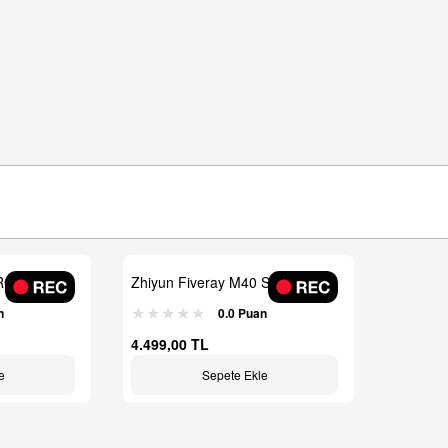
 RGB 100W
Zhiyun Fiveray M40 SE Combo
Pro Paket
Led Işık
n
0.0 Puan
4.499,00 TL
e
Sepete Ekle