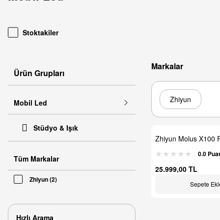
Stoktakiler
Markalar
Ürün Grupları
Zhiyun
Mobil Led
Stüdyo & Işık
Zhiyun Molus X100
Taşınabilir LED Işık 
0.0 Pua
Tüm Markalar
25.999,00 TL
Zhiyun (2)
Sepete Ekl
Hızlı Arama