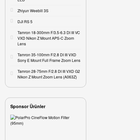
Zhiyun Weebill 3S
DJI RS 5
Tamron 18-300mm F/3.5-6.3 DI III VC
VXD Nikon Z Mount APS-C Zoom
Lens
Tamron 35-100mm F/2.8 DI III VXD
Sony E Mount Full Frame Zoom Lens
Tamron 28-75mm F/2.8 DI III VXD G2
Nikon Z Mount Zoom Lens (A063Z)
Sponsor Ürünler