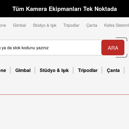
Tüm Kamera Ekipmanları Tek Noktada
one
Gimbal
Stüdyo & Işık
Tripodlar
Çanta
Kafes Sisteml
ARA
one
Gimbal
Stüdyo & Işık
Tripodlar
Çanta