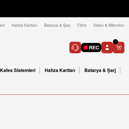
eri
Hafıza Kartları
Batarya & Şarj
Filtre
Video & Mikrofon
Kafes Sistemleri
Hafıza Kartları
Batarya & Şarj