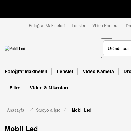
Fotoğraf Makineleri
Lensler
Video Kamera
Dr
Fotoğraf Makineleri
Lensler
Video Kamera
Dr
Filtre
Video & Mikrofon
Anasayfa
Stüdyo & Işık
Mobil Led
Mobil Led