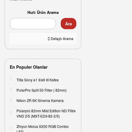
Hızlı Ürün Arama
Ara
Detaylı Arama
En Populer Olanlar
Tilta Sony a1 II/a9 III Kafes
PolarPro Split 50 Filter ( 82mm)
Nikon ZR 6K Sinema Kamera
Polarpro 82mm Mist Edition ND Filtre
VND 2/5 (MST-EDII-82-2/5)
Zhiyun Molus X200 RGB Combo
LED