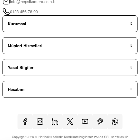
info@hepsikamera.com.tr
0123 456 78 90
Kurumsal
Müşteri Hizmetleri
Yasal Bilgiler
Hesabım
Copyright 2026 © Her hakkı saklıdır. Kredi kartı bilgileriniz 256bit SSL sertifikası ile